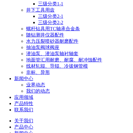
三级分类1-1
井下工具用齿
三级分类2-1
三级分类2-2
螺杆钻具用TC轴承合金条
随钻测井仪器配件
水力压裂喷砂器耐磨配件
抽油泵阀球阀座
潜油泵、潜油泵轴衬轴套
地面管汇用耐磨、耐腐、耐冲蚀配件
线材轧辊、导辊、冷拔钢管模
非标、异形
新闻中心
业界动态
我们的动态
应用领域
产品特性
联系我们
关于我们
产品中心