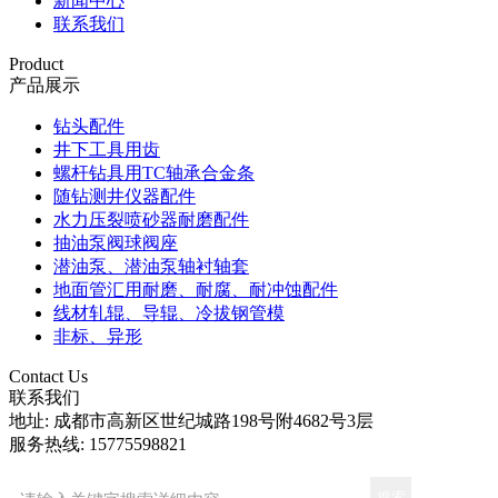
新闻中心
联系我们
Product
产品展示
钻头配件
井下工具用齿
螺杆钻具用TC轴承合金条
随钻测井仪器配件
水力压裂喷砂器耐磨配件
抽油泵阀球阀座
潜油泵、潜油泵轴衬轴套
地面管汇用耐磨、耐腐、耐冲蚀配件
线材轧辊、导辊、冷拔钢管模
非标、异形
Contact Us
联系我们
地址: 成都市高新区世纪城路198号附4682号3层
服务热线: 15775598821